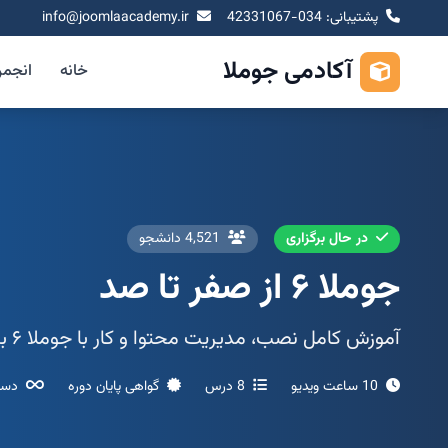
پشتیبانی: 034-42331067
info@joomlaacademy.ir
آکادمی جوملا
خانه
انجم
در حال برگزاری
4,521 دانشجو
جوملا ۶ از صفر تا صد
آموزش کامل نصب، مدیریت محتوا و کار با جوملا ۶ برای تازه‌کاران
10 ساعت ویدیو
8 درس
گواهی پایان دوره
دست