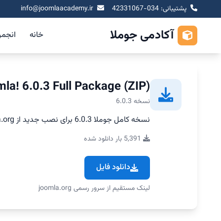
پشتیبانی: 034-42331067
info@joomlaacademy.ir
آکادمی جوملا
خانه
انجم
la! 6.0.3 Full Package (ZIP)
نسخه 6.0.3
نسخه کامل جوملا 6.0.3 برای نصب جدید از joomla.org
5,391 بار دانلود شده
دانلود فایل
لینک مستقیم از سرور رسمی joomla.org