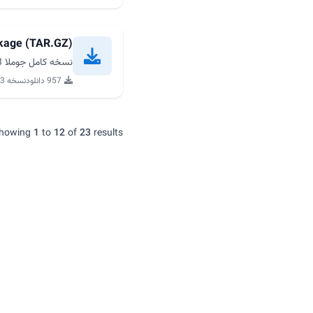
ckage (TAR.GZ)
نسخه کامل جوملا 5.4.3 برای نصب جدید از joomla.org
957 دانلود
نسخه 5.4.3
howing
1
to
12
of
23
results