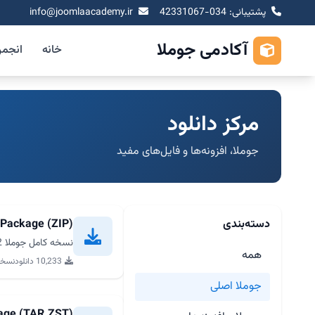
پشتیبانی: 034-42331067
info@joomlaacademy.ir
آکادمی جوملا
خانه
انجم
مرکز دانلود
جوملا، افزونه‌ها و فایل‌های مفید
دسته‌بندی
 Package (ZIP)
نسخه کامل جوملا 6.1.2 برای نصب جدید از joomla.org
همه
10,233 دانلود
نسخه .2
جوملا اصلی
kage (TAR.ZST)