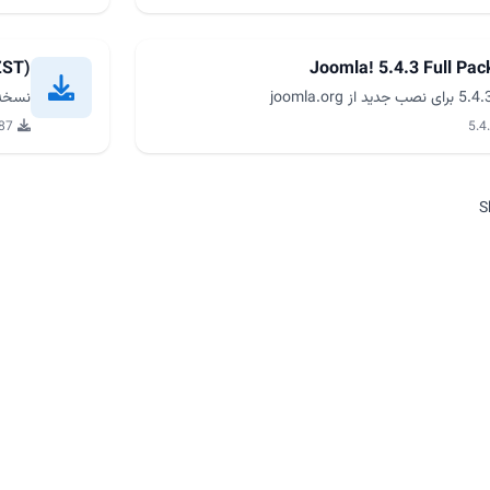
ZST)
Joomla! 5.4.3 Full Pa
نسخه کامل جومل
487 دا
S